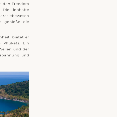
hen den Freedom
Die lebhafte
Meereslebewesen
d genieße die
eit, bietet er
 Phukets. Ein
Wellen und der
Entspannung und