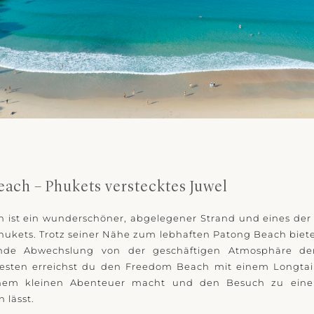
ach – Phukets verstecktes Juwel
 ist ein wunderschöner, abgelegener Strand und eines der
ukets. Trotz seiner Nähe zum lebhaften Patong Beach biete
hende Abwechslung von der geschäftigen Atmosphäre de
esten erreichst du den Freedom Beach mit einem Longtail
inem kleinen Abenteuer macht und den Besuch zu ein
 lässt.