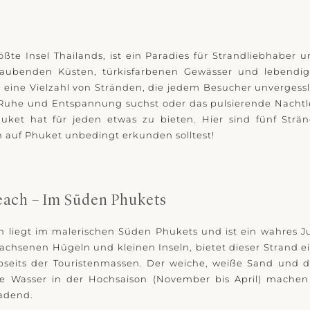
ößte Insel Thailands, ist ein Paradies für Strandliebhaber 
aubenden Küsten, türkisfarbenen Gewässer und lebendi
et eine Vielzahl von Stränden, die jedem Besucher unvergessl
 Ruhe und Entspannung suchst oder das pulsierende Nacht
uket hat für jeden etwas zu bieten. Hier sind fünf Strän
auf Phuket unbedingt erkunden solltest!
each – Im Süden Phukets
h liegt im malerischen Süden Phukets und ist ein wahres 
chsenen Hügeln und kleinen Inseln, bietet dieser Strand ei
seits der Touristenmassen. Der weiche, weiße Sand und das
ue Wasser in der Hochsaison (November bis April) machen
adend.