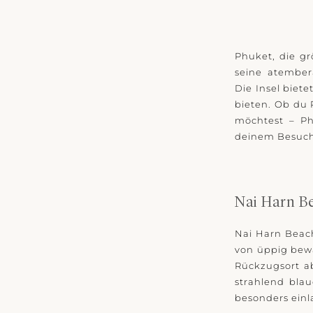
Phuket, die gr
seine atember
Die Insel biet
bieten. Ob du
möchtest – Ph
deinem Besuch 
Nai Harn B
Nai Harn Beac
von üppig bewa
Rückzugsort ab
strahlend bla
besonders einl