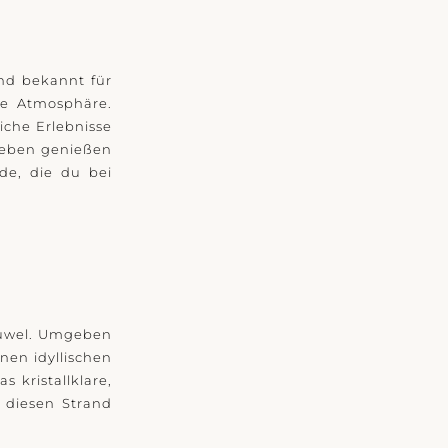
und bekannt für
ge Atmosphäre.
iche Erlebnisse
leben genießen
de, die du bei
Juwel. Umgeben
nen idyllischen
 kristallklare,
 diesen Strand