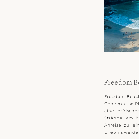
Freedom Be
Freedom Beach
Geheimnisse Ph
eine erfrisc
Strände. Am b
Anreise zu e
Erlebnis werden