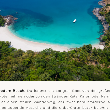
eedom Beach:
Du kannst ein Longtail-Boot von der groß
otel nehmen oder von den Stränden Kata, Karon oder Kamal
bt es einen steilen Wanderweg, der zwar herausfordernd s
mberaubende Aussicht und die unberührte Natur belohnt