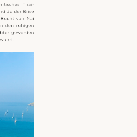
ntisches Thai-
nd du der Brise
 Bucht von Nai
 in den ruhigen
ebter geworden
ewahrt.