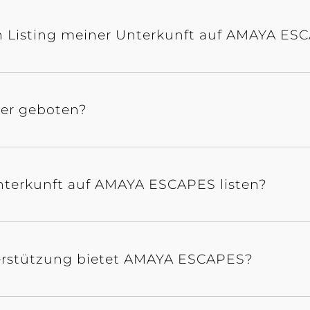
in Listing meiner Unterkunft auf AMAYA ES
ier geboten?
nterkunft auf AMAYA ESCAPES listen?
erstützung bietet AMAYA ESCAPES?