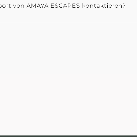
port von AMAYA ESCAPES kontaktieren?