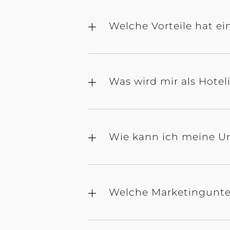
Welche Vorteile hat e
Was wird mir als Hotel
Wie kann ich meine U
Welche Marketingunt