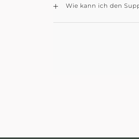
Wie kann ich den Sup